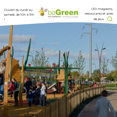
+30 magasins,
Ouvert du lundi au
restaurants et aires
samedi, de 10h à 19h
de jeux
!