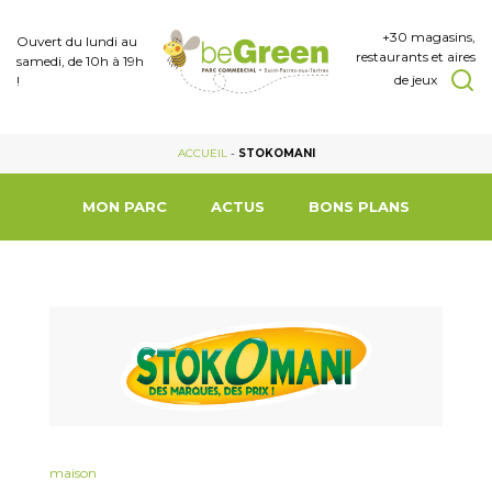
+30 magasins,
Ouvert du lundi au
restaurants et aires
samedi, de 10h à 19h
de jeux
!
ACCUEIL
-
STOKOMANI
MON PARC
ACTUS
BONS PLANS
maison