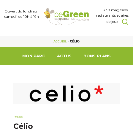
+30 magasins,
Ouvert du lundi au
restaurants et aires
samedi, de 10h à 19h
de jeux
!
ACCUEIL
-
CÉLIO
MON PARC
ACTUS
BONS PLANS
mode
Célio