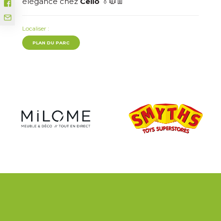
élégance chez
Celio
👔🧥👖
Localiser :
PLAN DU PARC