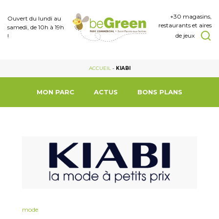
+30 magasins,
Ouvert du lundi au
restaurants et aires
samedi, de 10h à 19h
de jeux
!
ACCUEIL
-
KIABI
MON PARC
ACTUS
BONS PLANS
mode