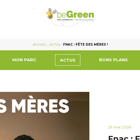
ACCUEIL
-
ACTUS
-
FNAC : FÊTE DES MÈRES !
MON PARC
BONS PLANS
ACTUS
29 mai 2026
Fnac : 