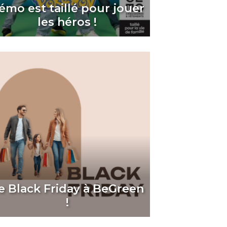
émo est taillé pour jouer
les héros !
e Black Friday à BeGreen
!