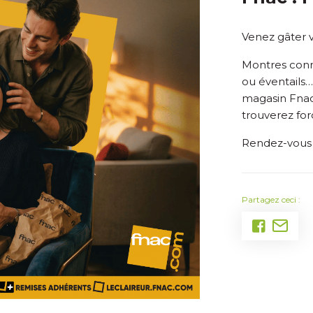
Venez gâter 
Montres conne
ou éventails…
magasin Fna
trouverez fo
Rendez-vous
Partagez ceci :