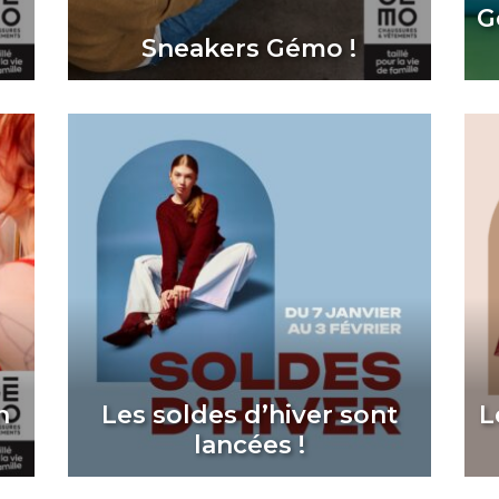
G
Sneakers Gémo !
n
Les soldes d’hiver sont
L
lancées !