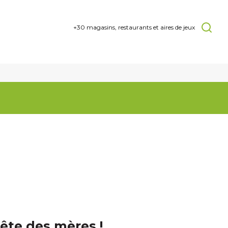
+30 magasins, restaurants et aires de jeux
Fête des mères !