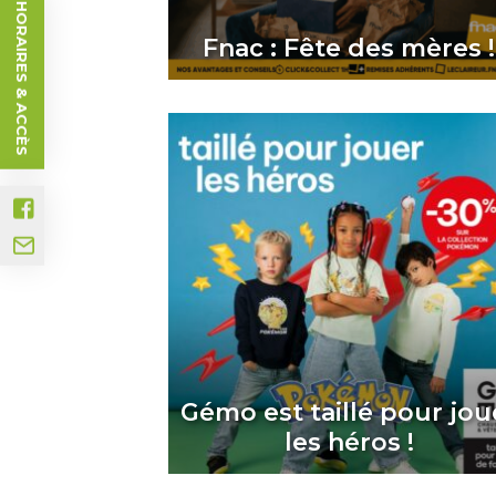
HORAIRES & ACCÈS
Fnac : Fête des mères !
Gémo est taillé pour jou
les héros !