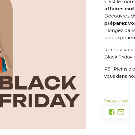
C’est le mome
affaires exc
Découvrez d
préparez vo
Plongez dan
une expérien
Rendez-vous 
Black Friday e
PS : Pleins d’
vous dans no
Partagez ceci :