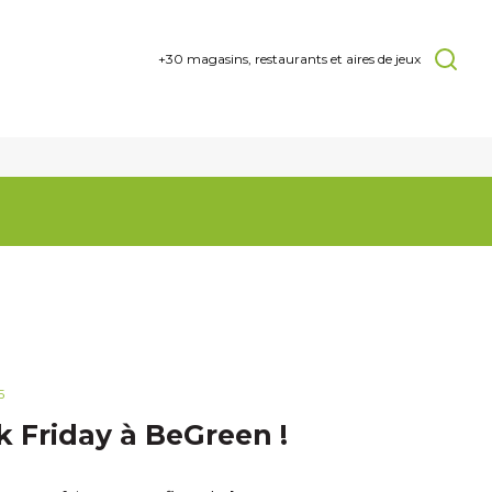
+30 magasins, restaurants et aires de jeux
5
k Friday à BeGreen !