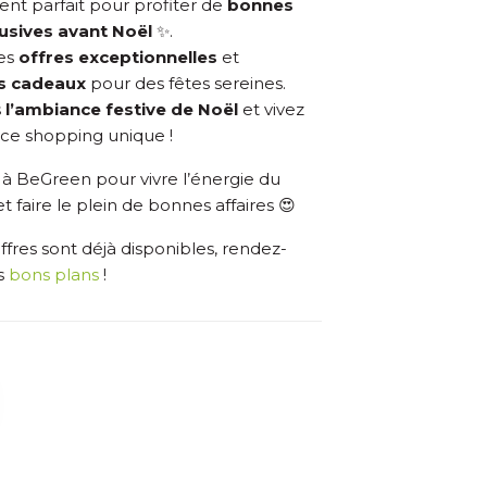
nt parfait pour profiter de
bonnes
lusives avant Noël
✨.
es
offres exceptionnelles
et
s cadeaux
pour des fêtes sereines.
s
l’ambiance festive de Noël
et vivez
ce shopping unique !
à BeGreen pour vivre l’énergie du
t faire le plein de bonnes affaires 😍
offres sont déjà disponibles, rendez-
s
bons plans
!