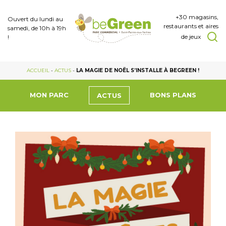
+30 magasins,
Ouvert du lundi au
restaurants et aires
samedi, de 10h à 19h
de jeux
!
ACCUEIL
-
ACTUS
-
LA MAGIE DE NOËL S’INSTALLE À BEGREEN !
MON PARC
BONS PLANS
ACTUS